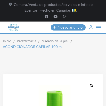
Skip
Compra/Venta de productos/servicios e info de
to
Eventos. Hecho en Canarias
.
content
Nuevo anuncio
Inicio
/
Parafarmacia
/
cuidado de la piel
/
ACONDICIONADOR CAPILAR 100 ml.