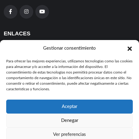
ENLACES
Parafarmacia
Gestionar consentimiento
Inmobiliaria
Para ofrecer las mejores experiencias, utilizamos tecnologías como las cookies
para almacenar y/o acceder a la información del dispositivo. El
Coches
consentimiento de estas tecnologías nos permitirá procesar datos como el
Eventos
comportamiento de navegación o las identificaciones únicas en este sitio. No
consentir o retirar el consentimiento, puede afectar negativamente a ciertas
Blog
características y funciones.
Aviso Legal
Aceptar
Política de Privacidad
Política de cookies
Denegar
Términos y condiciones
Ver preferencias