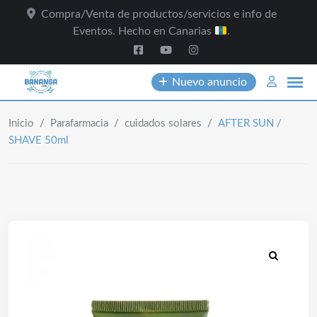
Skip
Compra/Venta de productos/servicios e info de
to
Eventos. Hecho en Canarias
.
content
Nuevo anuncio
Inicio
/
Parafarmacia
/
cuidados solares
/
AFTER SUN /
SHAVE 50ml