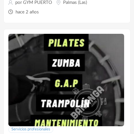
por
GYM PUERTO
Palmas (Las)
hace 2 años
Servicios profesionales