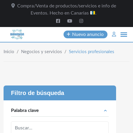
Skip
Compra/Venta de productos/servicios e info de
to
Eventos. Hecho en Canarias
.
content
Nuevo anuncio
Inicio
/
Negocios y servicios
/
Servicios profesionales
Filtro de búsqueda
Palabra clave