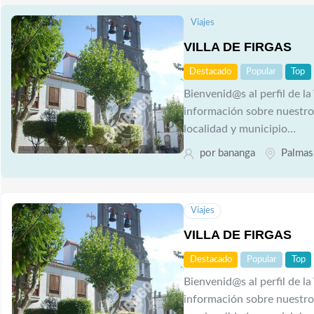
Viajes
VILLA DE FIRGAS
Destacado
Popular
Top
Bienvenid@s al perfil de la
información sobre nuestro
localidad y municipio…
por
bananga
Palmas 
Viajes
VILLA DE FIRGAS
Destacado
Popular
Top
Bienvenid@s al perfil de la
información sobre nuestro