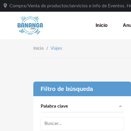
Skip
Compra/Venta de productos/servicios e info de Eventos. 
to
content
Inicio
Anu
Inicio
/
Viajes
Filtro de búsqueda
Palabra clave