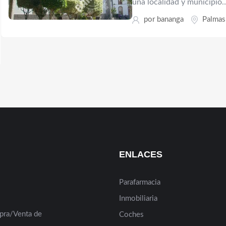
una localidad y municipio
por
bananga
Palmas
ENLACES
Parafarmacia
Inmobiliaria
pra/Venta de
Coches